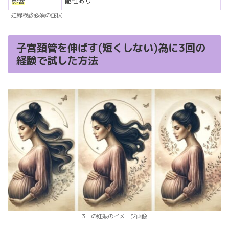
影響
能性あり
妊婦検診必須の症状
子宮頚管を伸ばす(短くしない)為に3回の
経験で試した方法
3回の妊娠のイメージ画像