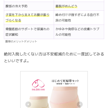
腹部の冷え予防
着脱がめんどう
子宮を下から支えてお腹が張り
締め付けが強すぎによる血行不
づらくなる
良の可能性
骨盤底筋のサポートで尿漏れの
かゆみや発疹などの皮膚トラブ
症状緩和
ルの可能性
腹帯のメリットデメリット
絶対入院したくない方は不安軽減のために一度試してみる
といいですよ。