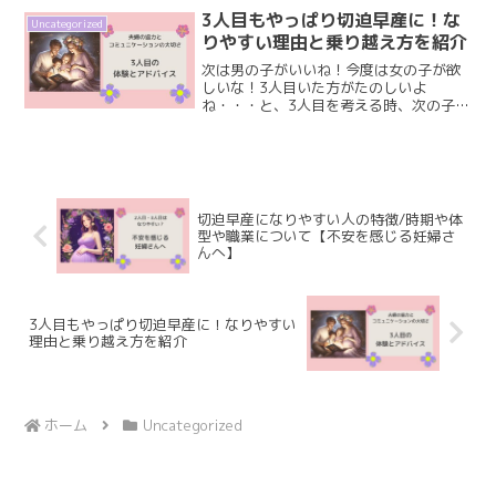
っているのではないでしょうか？37週の
3人目もやっぱり切迫早産に！な
Uncategorized
正期産が近づくと、点滴...
りやすい理由と乗り越え方を紹介
次は男の子がいいね！今度は女の子が欲
しいな！3人目いた方がたのしいよ
ね・・・と、3人目を考える時、次の子は
違う性別を期待してしまうかと思いま
す。それと、同時に「前回切迫早産にな
ったし、次もなったら上の子も2人いてど
うしよう」という不安がある...
切迫早産になりやすい人の特徴/時期や体
型や職業について【不安を感じる妊婦さ
んへ】
3人目もやっぱり切迫早産に！なりやすい
理由と乗り越え方を紹介
ホーム
Uncategorized