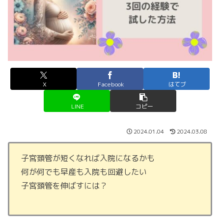
X
Facebook
はてブ
LINE
コピー
2024.01.04
2024.03.08
子宮頚管が短くなれば入院になるかも
何が何でも早産も入院も回避したい
子宮頚管を伸ばすには？