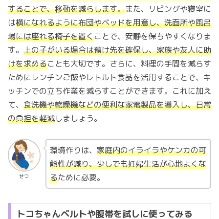
することで、移動を減らします。
また、リビングや寝室に
は
横になれるように布団やベッドを用意し、洗面所や風呂
場には座れる椅子を置く
ことで、安静を保ちやすくなりま
す。
上の子がいる場合は預け先を確保し、家族や友人に助
けを求める
ことも大切です。さらに、料理の手間を減らす
ためにレンチンご飯やレトルト食品を活用することで、キ
ッチンでの立ち作業を減らすことができます。これに加え
て、
食洗機や乾燥機などの便利な家電製品を導入し、日常
の負担を軽減
しましょう。
環境作りは、
家庭内のイライラやケンカの可
能性が減り、少しでも妊婦生活が心地よくな
る
ために必要。
せつ
トコちゃんベルトや腹帯を試しに使ってみる