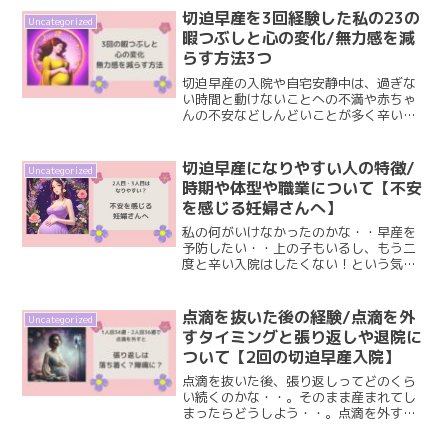
れぞれです。私も1人目、2人目と切迫早
切迫早産を3回経験した私の23の
Uncategorized
産で入院した経験があり...
暇つぶしと心の変化/無力感を減
らす方法3つ
切迫早産の入院や自宅安静中は、過ぎな
い時間と動けないことへの不満や赤ちゃ
んの不安などしんどいことが多く辛いで
すよね。そんな中でも、自分に合った暇
つぶしが見つかると少しでも過ごしやす
くなります。私も1人目、2人目、3人目
切迫早産になりやすい人の特徴/
Uncategorized
ともに切迫早産で長期間...
時期や体型や職業について【不安
を感じる妊婦さんへ】
私の何がいけなかったのかな・・早産を
予防したい・・上の子もいるし、もう二
度と辛い入院はしたくない！という気持
ちから切迫早産になりやすい人の情報を
検索しているのではないでしょうか？私
も初めての切迫早産の診断で主治医から
点滴を抜いた後の経験/点滴を外
Uncategorized
入院の指示を受けたと同時...
すタイミングと張り返しや退院に
ついて【2回の切迫早産入院】
点滴を抜いた後、張り返しってどのくら
い続くのかな・・。そのまま産まれてし
まったらどうしよう・・。点滴を外すタ
イミングはいつがいいかな？このような
不安や悩みで、モヤモヤした気持ちにな