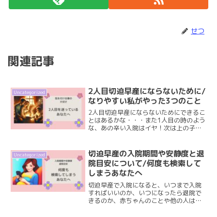
せつ
関連記事
2人目切迫早産にならないために/
Uncategorized
なりやすい私がやった3つのこと
2人目切迫早産にならないためにできるこ
とはあるかな・・・また1人目の時のよう
な、あの辛い入院はイヤ！次は上の子も
いるし、どうしよう・・・私も1人目妊娠
中に切迫早産で約3カ月入院した経験か
ら、また点滴や副作用などの辛さに耐え
切迫早産の入院期間や安静度と退
Uncategorized
るのはイヤと思い、...
院目安について/何度も検索して
しまうあなたへ
切迫早産で入院になると、いつまで入院
すればいいのか、いつになったら退院で
きるのか、赤ちゃんのことや他の人はど
うしてるのかと気になってしまいますよ
ね。切迫早産の入院期間や安静度は人そ