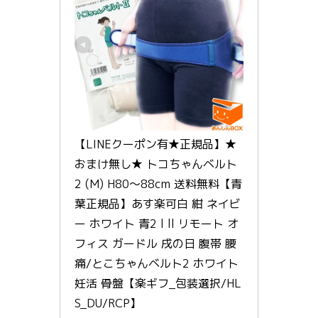
【LINEクーポン有★正規品】★
おまけ無し★ トコちゃんベルト 
2 (M) H80〜88cm 送料無料【青
葉正規品】あす楽可白 紺 ネイビ
ー ホワイト 青2 l ll リモート オ
フィス ガードル 戌の日 腹帯 腰
痛/とこちゃんベルト2 ホワイト 
妊活 骨盤【楽ギフ_包装選択/HL
S_DU/RCP】