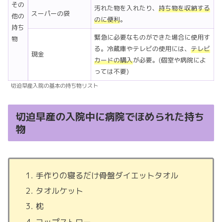
その
汚れた物を入れたり、
持ち物を収納する
スーパーの袋
他の
のに便利
。
持ち
緊急に必要なものができた場合に使用す
物
る。冷蔵庫やテレビの使用には、
テレビ
現金
カードの購入
が必要。(個室や病院によ
っては不要)
切迫早産入院の基本の持ち物リスト
切迫早産の入院中に病院でほめられた持ち
物
手作りの寝るだけ骨盤ダイエットタオル
タオルケット
枕
コップストロー