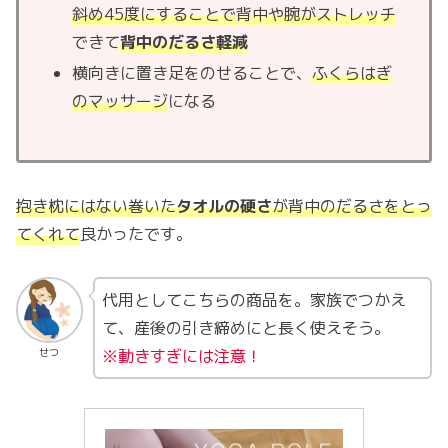
斜め45度にすることで背中や腕がストレッチ
できて
背中のだるさ軽減
横向きに置き足をのせることで、
ふくらはぎ
のマッサージ
になる
抱き枕にはない巻いた
タオルの硬さ
が背中のだるさをとっ
てくれて
良かったです。
代用としてこちらの商品を。家族でつかえ
て、産後の引き締めにと長く使えそう。
※動きすぎ
には
注意！
せつ