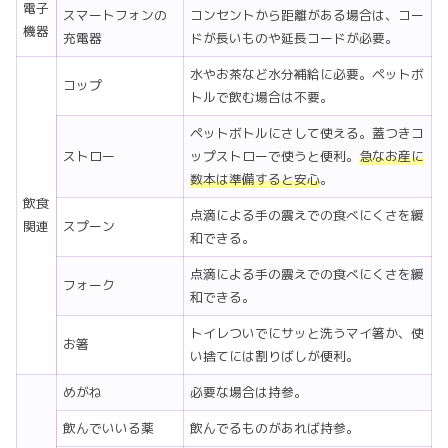
電子
スマートフォンの
コンセントから距離がある場合は、コー
機器
充電器
ドが長いものや延長コードが必要。
水やお茶など水分補給に必要。ペットボ
コップ
トルで飲む場合は不要。
ペットボトルにさして使える。蓋つきコ
ストロー
ップストローで使うと便利。
急なお産に
数本は準備すると安心
。
飲食
点滴による手の震えでの食べにくさを緩
関連
スプーン
和できる。
点滴による手の震えでの食べにくさを緩
フォーク
和できる。
トイレついでにサッと洗うマイ箸か、使
お箸
い捨てには割りばしが便利。
めがね
必要な場合は持参。
飲んでいいる薬
飲んでるものがあれば持参。