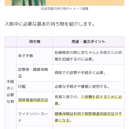
切迫早産の持ち物のイメージ画像
入院中に必要な基本の持ち物を紹介します。
持ち物
用途・選ぶポイント
妊婦検診の時に赤ちゃんとお母さんの状
母子手帳
態を記録するのに必要。
診察券・健康保険
病院での診察や手続きに必要。
証
手続
印鑑
必要な手続きや書類に使用する。
きに
必要
長期入院での、
入院費を抑えるために必
限度額適用認定証
な物
要
。
マイナンバーカー
健康保険証利用で限度額適用認定証が不
ド
要になる
。