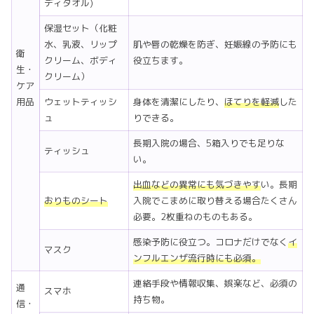
ディタオル)
保湿セット（化粧
水、乳液、リップ
肌や唇の乾燥を防ぎ、妊娠線の予防にも
衛
クリーム、ボディ
役立ちます。
生・
クリーム）
ケア
用品
ウェットティッシ
身体を清潔にしたり、
ほてりを軽減
した
ュ
りできる。
長期入院の場合、5箱入りでも足りな
ティッシュ
い。
出血などの異常にも気づきやす
い。長期
おりものシート
入院でこまめに取り替える場合たくさん
必要。2枚重ねのものもある。
感染予防に役立つ。コロナだけでなく
イ
マスク
ンフルエンザ流行時にも必須。
連絡手段や情報収集、娯楽など、必須の
通
スマホ
持ち物。
信・