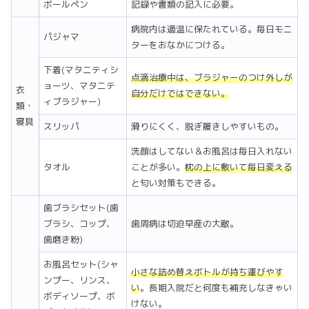
ボールペン
記録や書類の記入に必要。
病院内は適温に保たれている。毎日モニ
パジャマ
ターをおなかにつける。
下着(マタニティシ
点滴治療中は、ブラジャーのつけ外しが
ョーツ、マタニテ
衣
自分だけではできない。
ィブラジャー)
類・
寝具
スリッパ
滑りにくく、脱ぎ履きしやすいもの。
洗顔はしてない＆お風呂は毎日入れない
タオル
ことが多い。
枕の上に敷いて毎日変える
と匂い対策もできる。
歯ブラシセット(歯
ブラシ、コップ、
歯周病は切迫早産の大敵。
歯磨き粉)
お風呂セット(シャ
小さな詰め替えボトルが持ち運びやす
ンプー、リンス、
い
。長期入院だと何度も補充しなきゃい
ボディソープ、ボ
けない。